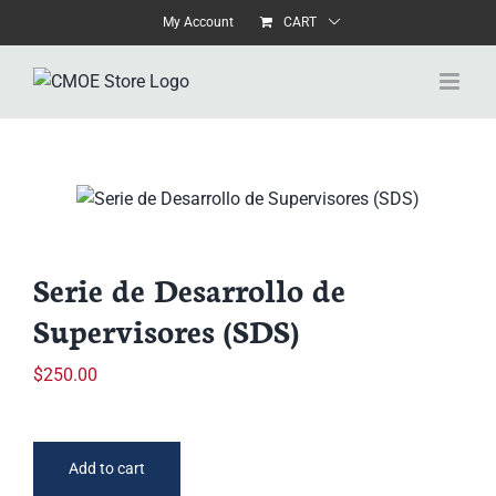
Skip
My Account
CART
to
content
Serie de Desarrollo de
Supervisores (SDS)
$
250.00
Add to cart